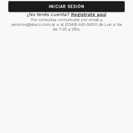
INICIAR SESIÓN
¿No tenés cuenta?
Registrate aquí
Por consultas comunicate
por email a
servicios@eleco.com.ar
o al
(0249) 443-9000
de Lun a Vie
de 7:30 a 21hs.