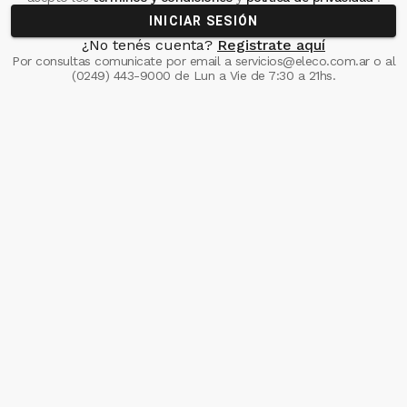
INICIAR SESIÓN
¿No tenés cuenta?
Registrate aquí
Por consultas comunicate
por email a
servicios@eleco.com.ar
o al
(0249) 443-9000
de Lun a Vie de 7:30 a 21hs.