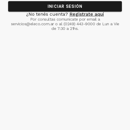
INICIAR SESIÓN
¿No tenés cuenta?
Registrate aquí
Por consultas comunicate
por email a
servicios@eleco.com.ar
o al
(0249) 443-9000
de Lun a Vie
de 7:30 a 21hs.