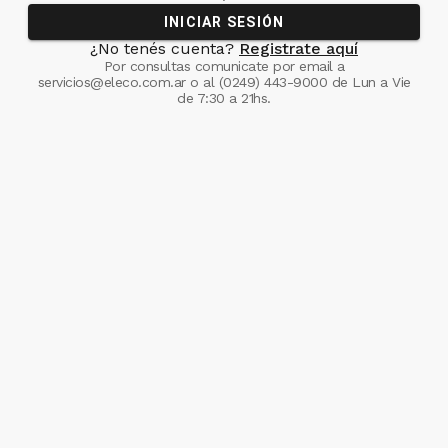
INICIAR SESIÓN
¿No tenés cuenta?
Registrate aquí
Por consultas comunicate
por email a
servicios@eleco.com.ar
o al
(0249) 443-9000
de Lun a Vie
de 7:30 a 21hs.