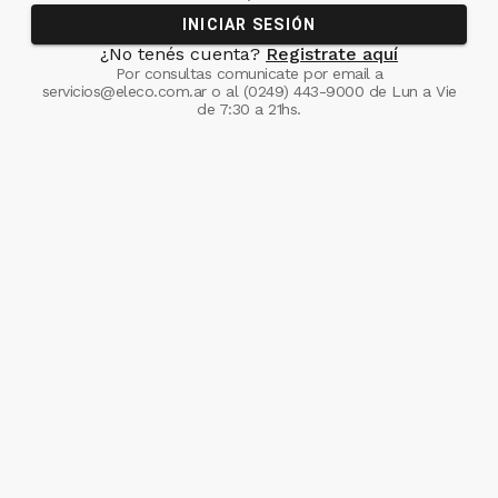
INICIAR SESIÓN
¿No tenés cuenta?
Registrate aquí
Por consultas comunicate
por email a
servicios@eleco.com.ar
o al
(0249) 443-9000
de Lun a Vie
de 7:30 a 21hs.