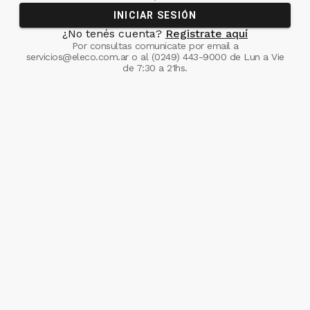
INICIAR SESIÓN
¿No tenés cuenta?
Registrate aquí
Por consultas comunicate
por email a
servicios@eleco.com.ar
o al
(0249) 443-9000
de Lun a Vie
de 7:30 a 21hs.