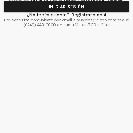
INICIAR SESIÓN
¿No tenés cuenta?
Registrate aquí
Por consultas comunicate
por email a
servicios@eleco.com.ar
o al
(0249) 443-9000
de Lun a Vie de 7:30 a 21hs.