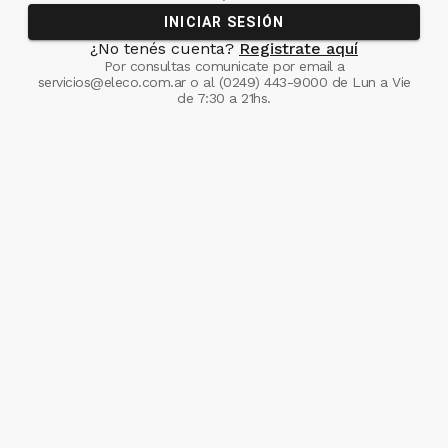
INICIAR SESIÓN
¿No tenés cuenta?
Registrate aquí
Por consultas comunicate
por email a
servicios@eleco.com.ar
o al
(0249) 443-9000
de Lun a Vie
de 7:30 a 21hs.