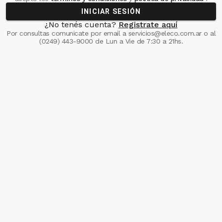
INICIAR SESIÓN
¿No tenés cuenta?
Registrate aquí
Por consultas comunicate
por email a
servicios@eleco.com.ar
o al
(0249) 443-9000
de Lun a Vie de 7:30 a 21hs.