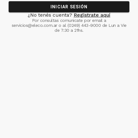
INICIAR SESIÓN
¿No tenés cuenta?
Registrate aquí
Por consultas comunicate
por email a
servicios@eleco.com.ar
o al
(0249) 443-9000
de Lun a Vie
de 7:30 a 21hs.