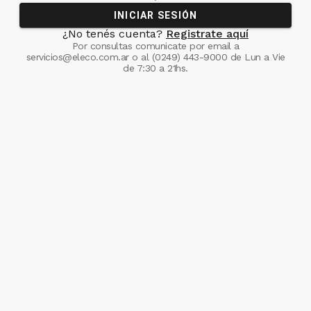
INICIAR SESIÓN
¿No tenés cuenta?
Registrate aquí
Por consultas comunicate
por email a
servicios@eleco.com.ar
o al
(0249) 443-9000
de Lun a Vie
de 7:30 a 21hs.