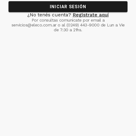
INICIAR SESIÓN
¿No tenés cuenta?
Registrate aquí
Por consultas comunicate
por email a
servicios@eleco.com.ar
o al
(0249) 443-9000
de Lun a Vie
de 7:30 a 21hs.