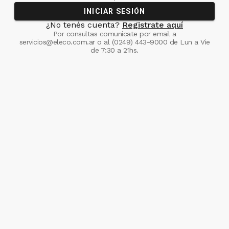
INICIAR SESIÓN
¿No tenés cuenta?
Registrate aquí
Por consultas comunicate
por email a
servicios@eleco.com.ar
o al
(0249) 443-9000
de Lun a Vie
de 7:30 a 21hs.