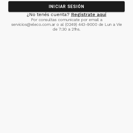
INICIAR SESIÓN
¿No tenés cuenta?
Registrate aquí
Por consultas comunicate
por email a
servicios@eleco.com.ar
o al
(0249) 443-9000
de Lun a Vie
de 7:30 a 21hs.