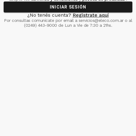
INICIAR SESIÓN
¿No tenés cuenta?
Registrate aquí
Por consultas comunicate
por email a
servicios@eleco.com.ar
o al
(0249) 443-9000
de Lun a Vie de 7:30 a 21hs.