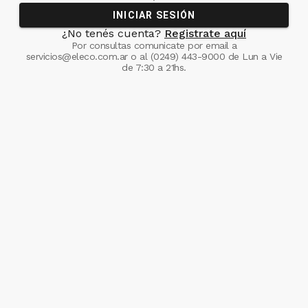
INICIAR SESIÓN
¿No tenés cuenta?
Registrate aquí
Por consultas comunicate
por email a
servicios@eleco.com.ar
o al
(0249) 443-9000
de Lun a Vie
de 7:30 a 21hs.