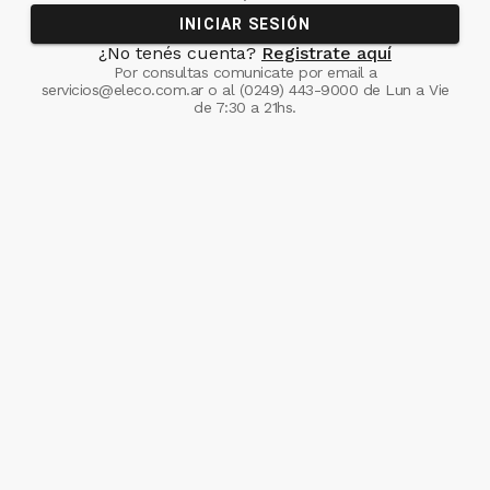
INICIAR SESIÓN
¿No tenés cuenta?
Registrate aquí
Por consultas comunicate
por email a
servicios@eleco.com.ar
o al
(0249) 443-9000
de Lun a Vie
de 7:30 a 21hs.