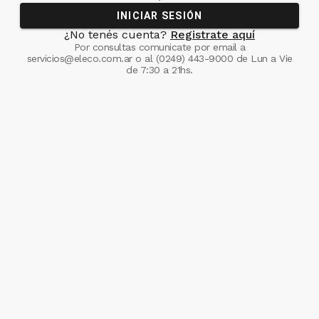
INICIAR SESIÓN
¿No tenés cuenta?
Registrate aquí
Por consultas comunicate
por email a
servicios@eleco.com.ar
o al
(0249) 443-9000
de Lun a Vie
de 7:30 a 21hs.