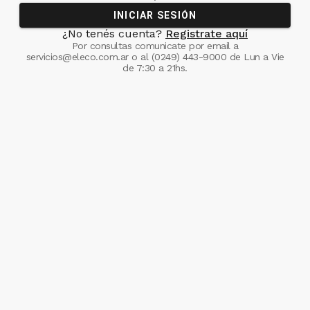
INICIAR SESIÓN
¿No tenés cuenta?
Registrate aquí
Por consultas comunicate
por email a
servicios@eleco.com.ar
o al
(0249) 443-9000
de Lun a Vie
de 7:30 a 21hs.