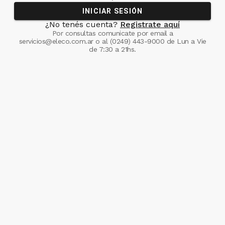
INICIAR SESIÓN
¿No tenés cuenta?
Registrate aquí
Por consultas comunicate
por email a
servicios@eleco.com.ar
o al
(0249) 443-9000
de Lun a Vie
de 7:30 a 21hs.