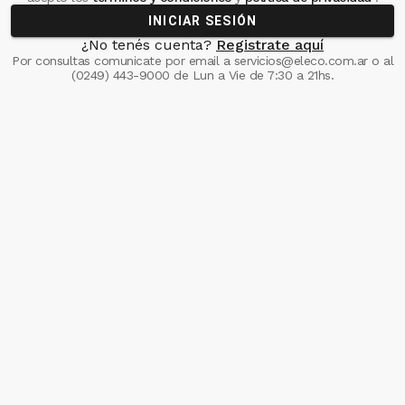
INICIAR SESIÓN
¿No tenés cuenta?
Registrate aquí
Por consultas comunicate
por email a
servicios@eleco.com.ar
o al
(0249) 443-9000
de Lun a Vie de 7:30 a 21hs.