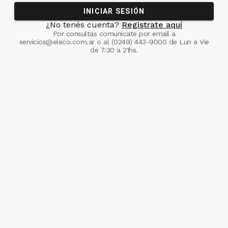
INICIAR SESIÓN
¿No tenés cuenta?
Registrate aquí
Por consultas comunicate
por email a
servicios@eleco.com.ar
o al
(0249) 443-9000
de Lun a Vie
de 7:30 a 21hs.