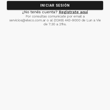
INICIAR SESIÓN
¿No tenés cuenta?
Registrate aquí
Por consultas comunicate
por email a
servicios@eleco.com.ar
o al
(0249) 443-9000
de Lun a Vie
de 7:30 a 21hs.