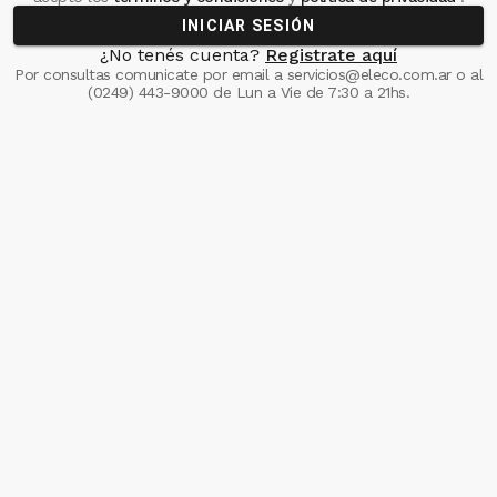
INICIAR SESIÓN
¿No tenés cuenta?
Registrate aquí
Por consultas comunicate
por email a
servicios@eleco.com.ar
o al
(0249) 443-9000
de Lun a Vie de 7:30 a 21hs.