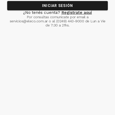
INICIAR SESIÓN
¿No tenés cuenta?
Registrate aquí
Por consultas comunicate
por email a
servicios@eleco.com.ar
o al
(0249) 443-9000
de Lun a Vie
de 7:30 a 21hs.