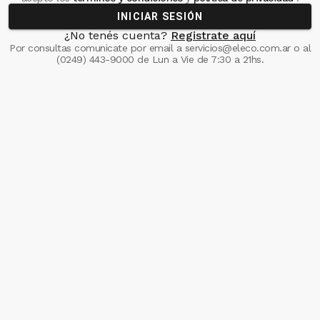
INICIAR SESIÓN
¿No tenés cuenta?
Registrate aquí
Por consultas comunicate
por email a
servicios@eleco.com.ar
o al
(0249) 443-9000
de Lun a Vie de 7:30 a 21hs.