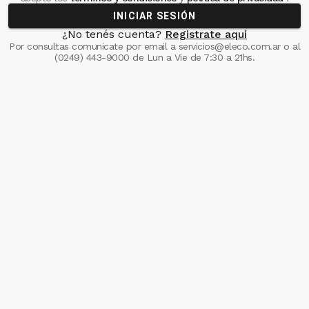
INICIAR SESIÓN
¿No tenés cuenta?
Registrate aquí
Por consultas comunicate
por email a
servicios@eleco.com.ar
o al
(0249) 443-9000
de Lun a Vie de 7:30 a 21hs.