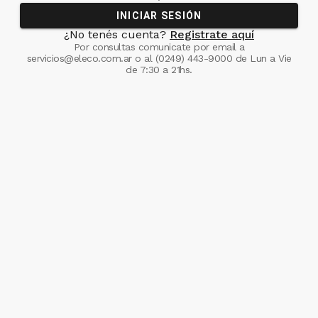
INICIAR SESIÓN
¿No tenés cuenta?
Registrate aquí
Por consultas comunicate
por email a
servicios@eleco.com.ar
o al
(0249) 443-9000
de Lun a Vie
de 7:30 a 21hs.