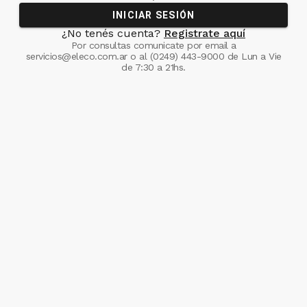
INICIAR SESIÓN
¿No tenés cuenta?
Registrate aquí
Por consultas comunicate
por email a
servicios@eleco.com.ar
o al
(0249) 443-9000
de Lun a Vie
de 7:30 a 21hs.