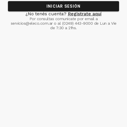
INICIAR SESIÓN
¿No tenés cuenta?
Registrate aquí
Por consultas comunicate
por email a
servicios@eleco.com.ar
o al
(0249) 443-9000
de Lun a Vie
de 7:30 a 21hs.