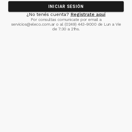
INICIAR SESIÓN
¿No tenés cuenta?
Registrate aquí
Por consultas comunicate
por email a
servicios@eleco.com.ar
o al
(0249) 443-9000
de Lun a Vie
de 7:30 a 21hs.