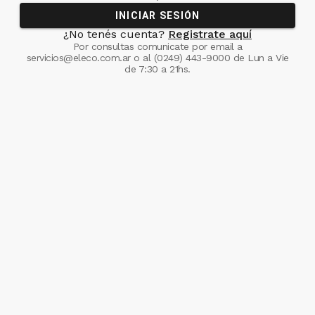
INICIAR SESIÓN
¿No tenés cuenta?
Registrate aquí
Por consultas comunicate
por email a
servicios@eleco.com.ar
o al
(0249) 443-9000
de Lun a Vie
de 7:30 a 21hs.