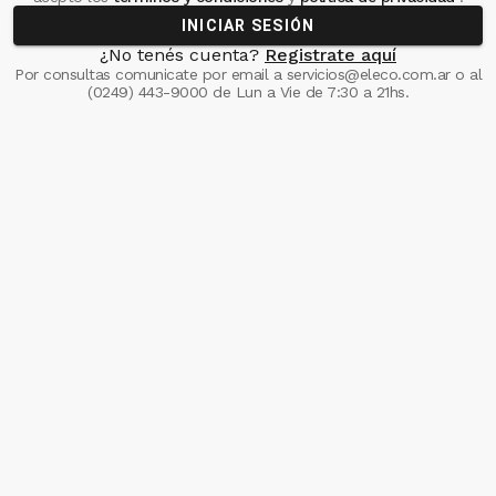
INICIAR SESIÓN
¿No tenés cuenta?
Registrate aquí
Por consultas comunicate
por email a
servicios@eleco.com.ar
o al
(0249) 443-9000
de Lun a Vie de 7:30 a 21hs.