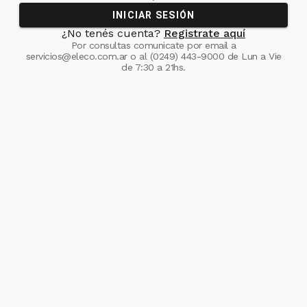
INICIAR SESIÓN
¿No tenés cuenta?
Registrate aquí
Por consultas comunicate
por email a
servicios@eleco.com.ar
o al
(0249) 443-9000
de Lun a Vie
de 7:30 a 21hs.