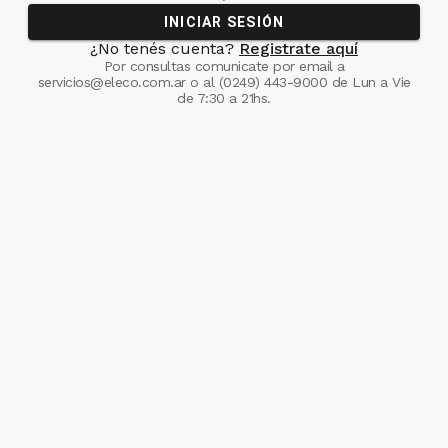
INICIAR SESIÓN
¿No tenés cuenta?
Registrate aquí
Por consultas comunicate
por email a
servicios@eleco.com.ar
o al
(0249) 443-9000
de Lun a Vie
de 7:30 a 21hs.