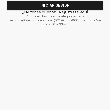
INICIAR SESIÓN
¿No tenés cuenta?
Registrate aquí
Por consultas comunicate
por email a
servicios@eleco.com.ar
o al
(0249) 443-9000
de Lun a Vie
de 7:30 a 21hs.