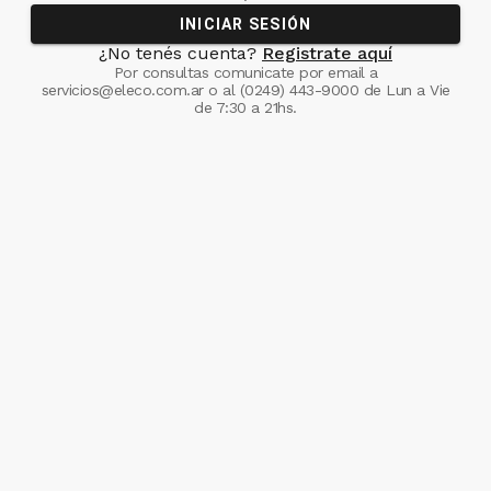
INICIAR SESIÓN
¿No tenés cuenta?
Registrate aquí
Por consultas comunicate
por email a
servicios@eleco.com.ar
o al
(0249) 443-9000
de Lun a Vie
de 7:30 a 21hs.