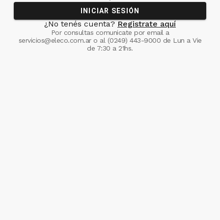
INICIAR SESIÓN
¿No tenés cuenta?
Registrate aquí
Por consultas comunicate
por email a
servicios@eleco.com.ar
o al
(0249) 443-9000
de Lun a Vie
de 7:30 a 21hs.