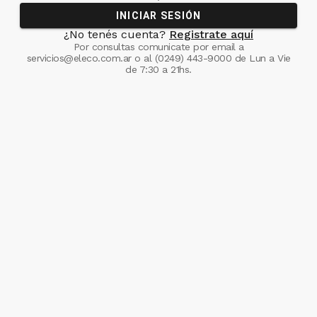
INICIAR SESIÓN
¿No tenés cuenta?
Registrate aquí
Por consultas comunicate
por email a
servicios@eleco.com.ar
o al
(0249) 443-9000
de Lun a Vie
de 7:30 a 21hs.