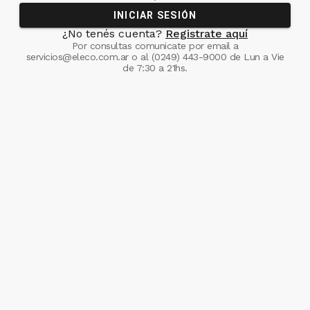
INICIAR SESIÓN
¿No tenés cuenta?
Registrate aquí
Por consultas comunicate
por email a
servicios@eleco.com.ar
o al
(0249) 443-9000
de Lun a Vie
de 7:30 a 21hs.