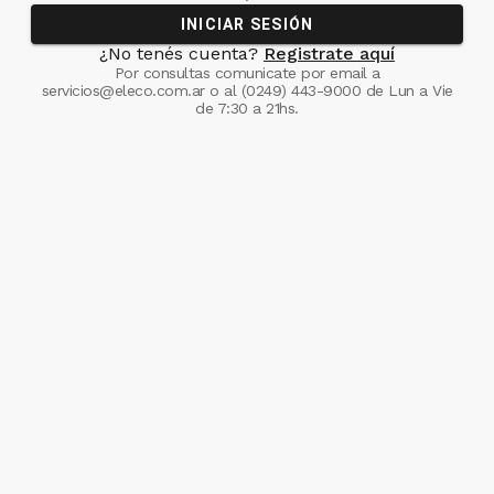
INICIAR SESIÓN
¿No tenés cuenta?
Registrate aquí
Por consultas comunicate
por email a
servicios@eleco.com.ar
o al
(0249) 443-9000
de Lun a Vie
de 7:30 a 21hs.