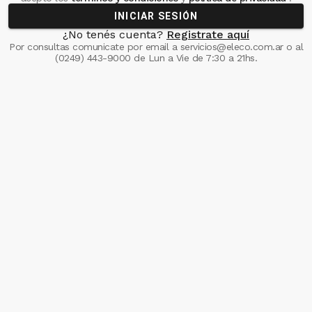
INICIAR SESIÓN
¿No tenés cuenta?
Registrate aquí
Por consultas comunicate
por email a
servicios@eleco.com.ar
o al
(0249) 443-9000
de Lun a Vie de 7:30 a 21hs.