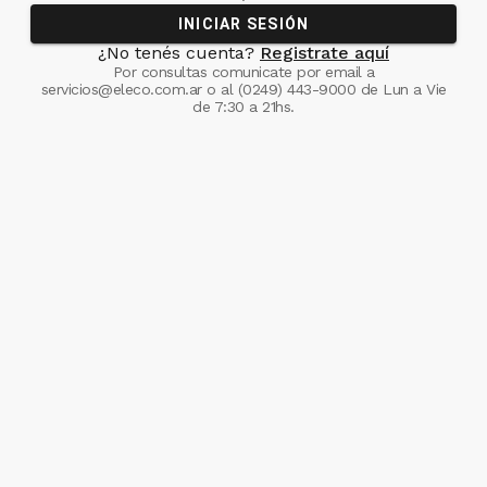
INICIAR SESIÓN
¿No tenés cuenta?
Registrate aquí
Por consultas comunicate
por email a
servicios@eleco.com.ar
o al
(0249) 443-9000
de Lun a Vie
de 7:30 a 21hs.