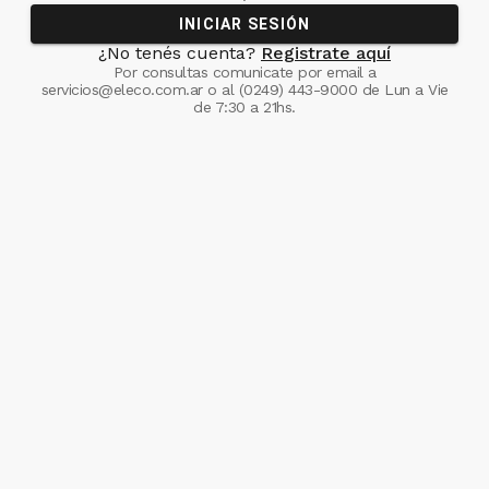
INICIAR SESIÓN
¿No tenés cuenta?
Registrate aquí
Por consultas comunicate
por email a
servicios@eleco.com.ar
o al
(0249) 443-9000
de Lun a Vie
de 7:30 a 21hs.