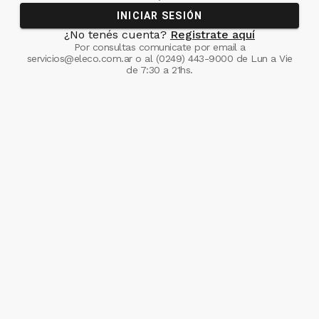
INICIAR SESIÓN
¿No tenés cuenta?
Registrate aquí
Por consultas comunicate
por email a
servicios@eleco.com.ar
o al
(0249) 443-9000
de Lun a Vie
de 7:30 a 21hs.