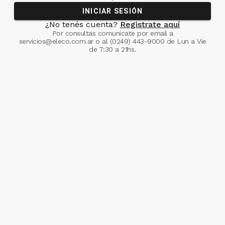
INICIAR SESIÓN
¿No tenés cuenta?
Registrate aquí
Por consultas comunicate
por email a
servicios@eleco.com.ar
o al
(0249) 443-9000
de Lun a Vie
de 7:30 a 21hs.