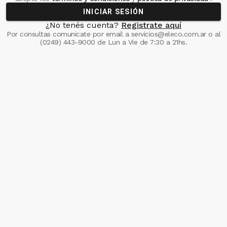
INICIAR SESIÓN
¿No tenés cuenta?
Registrate aquí
Por consultas comunicate
por email a
servicios@eleco.com.ar
o al
(0249) 443-9000
de Lun a Vie de 7:30 a 21hs.