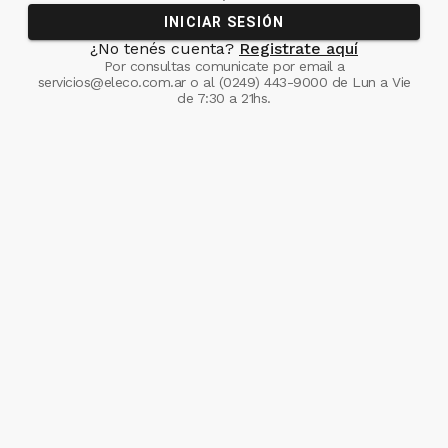
INICIAR SESIÓN
¿No tenés cuenta?
Registrate aquí
Por consultas comunicate
por email a
servicios@eleco.com.ar
o al
(0249) 443-9000
de Lun a Vie
de 7:30 a 21hs.