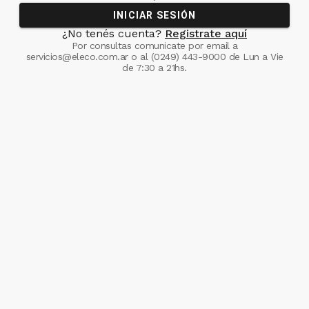
INICIAR SESIÓN
¿No tenés cuenta?
Registrate aquí
Por consultas comunicate
por email a
servicios@eleco.com.ar
o al
(0249) 443-9000
de Lun a Vie
de 7:30 a 21hs.