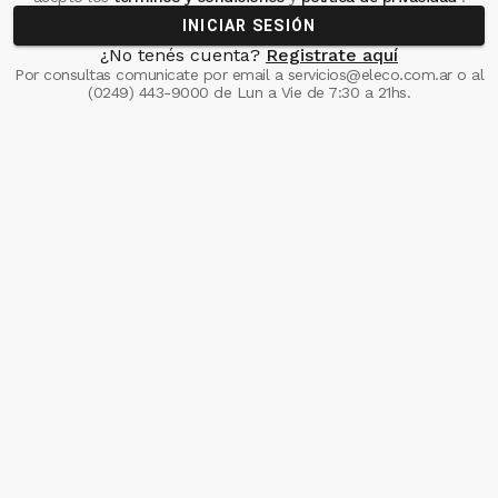
INICIAR SESIÓN
¿No tenés cuenta?
Registrate aquí
Por consultas comunicate
por email a
servicios@eleco.com.ar
o al
(0249) 443-9000
de Lun a Vie de 7:30 a 21hs.